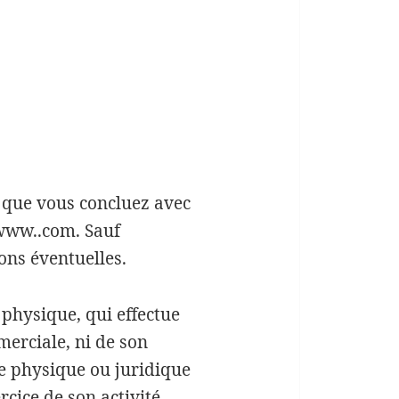
s que vous concluez avec
 www..com. Sauf
ons éventuelles.
physique, qui effectue
merciale, ni de son
e physique ou juridique
rcice de son activité