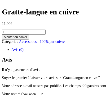
Gratte-langue en cuivre
11,00
€
quantité
de
Ajouter au panier
Gratte-
Catégorie :
Accessoires - 100% pur cuivre
langue
en
Avis (0)
cuivre
Avis
Il n’y a pas encore d’avis.
Soyez le premier à laisser votre avis sur “Gratte-langue en cuivre”
Votre adresse e-mail ne sera pas publiée.
Les champs obligatoires son
Votre note
*